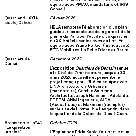
équipe avec PMAU, mandataire et IRIS
Conseil.
Quartier du XXIè
Février
2026
siècle, Cahors
HBLA remporte l'élaboration d'un plan
guide sur les secteurs de la gare et de la
plaine du Pal pour l'étude d'un quartier
du XXIè siècle sur les rives du Lot. En
équipe avec Bruno Fortier (mandataire),
ETC Mobilités, La Belle Friche et Berim.
Quartiers de
Décembre 2025
Demain
L'exposition
Quartiers de Demain
tenue
à la Cité de l'Architecture jusqu'au 30
mars 2026 accueille et présente le
projet conçu par HBLA en équipe avec
LIN Architecture + Urbanism
(mandataire), Camille Salomon
Architecte, Joseph Halimann, Adélaïde,
BETEM, ANM Ingénierie, AÏDA
(Acoustique) et Maximum (réemploi)
sur le site de l'Immeuble Langevin, dans
le quartier de la Grâce-de-Dieu à Caen.
Archiscopie - n°42
Octobre 2025
"La question
urbaine"
L'Esplanade Frida Kahlo fait partie d'un