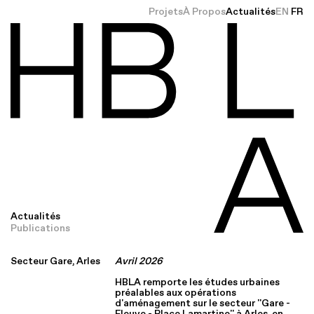
Projets
À Propos
Actualités
EN
FR
Actualités
Publications
Secteur Gare, Arles
Avril
2026
HBLA remporte les études urbaines
préalables aux opérations
d'aménagement sur le secteur ''Gare -
Fleuve - Place Lamartine'' à Arles, en